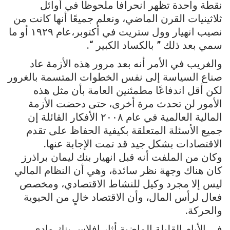
نقطة واحدة تظهر انحرافا ملحوظا في أوائل
ثلاثينيات القرن الماضي، ونعلم جميعًا أنها كانت من
نصيب انهيار وول ستريت في أكتوبر،عام ١٩٢٩ أو ما
سمي بعد ذلك ” بالكساد الكبير “.
والغريب في الأمر أنه بعد مرور هذه الأزمة عاد
صناع السياسة إلى نفس الخطوات المتسمة بالغرور
لكن أقل اندفاعًا مطمئنين العامة بأن مثل هذه
الأمور لن تحدث مرة أخرى، حتى دحضت الأزمة
المالية العالمية في عام ٢٠٠٨ الأفكار القائلة إن
جميع الأسئلة المتعلقة بكيفية الحفاظ على تقدم
الاقتصادات بشكل جيد قد تمت الإجابة عنها.
وكان من الملفت أنه قبل انهيار بنك ليمان براذرز
كان هناك وجهة نظر سائدة، وهي أن النظام المالي
ليس إلا مجرد وكيل للنشاط الاقتصادي، ومخصص
فعال لرأس المال، وأن الاقتصاد خالٍ من الحيوية
والحركة.
في الأيام القليلة الماضية أثار إفلاس بنك وادي