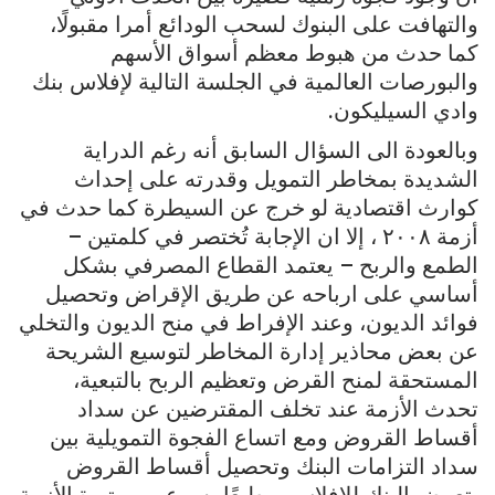
والتهافت على البنوك لسحب الودائع أمرا مقبولًا،
كما حدث من هبوط معظم أسواق الأسهم
والبورصات العالمية في الجلسة التالية لإفلاس بنك
وادي السيليكون.
وبالعودة الى السؤال السابق أنه رغم الدراية
الشديدة بمخاطر التمويل وقدرته على إحداث
كوارث اقتصادية لو خرج عن السيطرة كما حدث في
أزمة ٢٠٠٨ ، إلا ان الإجابة تُختصر في كلمتين –
الطمع والربح – يعتمد القطاع المصرفي بشكل
أساسي على ارباحه عن طريق الإقراض وتحصيل
فوائد الديون، وعند الإفراط في منح الديون والتخلي
عن بعض محاذير إدارة المخاطر لتوسيع الشريحة
المستحقة لمنح القرض وتعظيم الربح بالتبعية،
تحدث الأزمة عند تخلف المقترضين عن سداد
أقساط القروض ومع اتساع الفجوة التمويلية بين
سداد التزامات البنك وتحصيل أقساط القروض