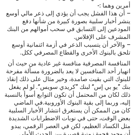
أمرين وهما :-
– أن هذا الفشل يجب أن يؤدي إلى ذعر مالي أوسع
ينشر أخبار سلبية بصورة كبيرة من شأنها دفع
المودعين إلى التسابق في سحب أموالهم من البنك
المشرف على الإفلاس.
– والآخر أن يتسبب الذعر في أزمة ائتمانية أوسع
تلحق بالبنوك الأخرى والقطاع المصرفي ككل.
المنافسة المصرفية منافسة غير عادية من حيث أن
انهيار أحد المنافسين لا يعد بالضرورة مسألة مفرحة
للبنوك التي بقيت صامدة، وخير مثال على ذلك إنقاذ
بنك “يو بي إس” لبنك “كريدي سويس”. لو لم يفعل
ذلك لكان من المحتمل أن تكون التوابع أسوأ بالنسبة
إليه، وربما إلى بقية البنوك الأوروبية. في الماضي
كان من الممكن أن يستغرق انتشار الأخبار السلبية
بعض الوقت، حتى في نوبات الاضطرابات الشديدة
مثل الكساد العظيم، لكن في العصر الرقمي، يبدو
أن وجود فجوة زمنية قصيرة بين الحدث الأولي