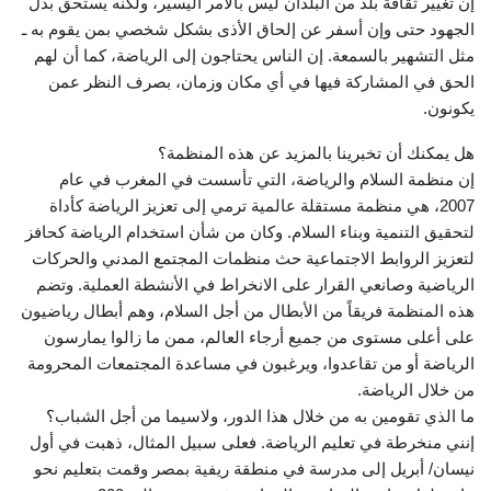
إن تغيير ثقافة بلد من البلدان ليس بالأمر اليسير، ولكنه يستحق بذل
الجهود حتى وإن أسفر عن إلحاق الأذى بشكل شخصي بمن يقوم به ـ
مثل التشهير بالسمعة. إن الناس يحتاجون إلى الرياضة، كما أن لهم
الحق في المشاركة فيها في أي مكان وزمان، بصرف النظر عمن
يكونون.
هل يمكنك أن تخبرينا بالمزيد عن هذه المنظمة؟
إن منظمة السلام والرياضة، التي تأسست في المغرب في عام
2007، هي منظمة مستقلة عالمية ترمي إلى تعزيز الرياضة كأداة
لتحقيق التنمية وبناء السلام. وكان من شأن استخدام الرياضة كحافز
لتعزيز الروابط الاجتماعية حث منظمات المجتمع المدني والحركات
الرياضية وصانعي القرار على الانخراط في الأنشطة العملية. وتضم
هذه المنظمة فريقاً من الأبطال من أجل السلام، وهم أبطال رياضيون
على أعلى مستوى من جميع أرجاء العالم، ممن ما زالوا يمارسون
الرياضة أو من تقاعدوا، ويرغبون في مساعدة المجتمعات المحرومة
من خلال الرياضة.
ما الذي تقومين به من خلال هذا الدور، ولاسيما من أجل الشباب؟
إنني منخرطة في تعليم الرياضة. فعلى سبيل المثال، ذهبت في أول
نيسان/ أبريل إلى مدرسة في منطقة ريفية بمصر وقمت بتعليم نحو