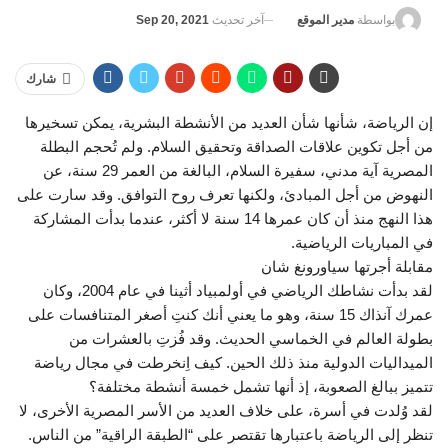
آخر تحديث
Sep 20, 2021
بواسطة
مدير الموقع
شارك
إن الرياضة، شأنها شأن العديد من الأنشطة البشرية، يمكن تسخيرها
من أجل تكوين علاقات الصداقة وتحقيق السلام. ولم تُحجم البطلة
المصرية آية مدني، سفيرة السلام، البالغة من العمر 29 سنة، عن
النهوض من أجل المبادئ، ولكنها تعرف روح التوافق. وقد سارت على
هذا النهج منذ أن كان عمرها 14 سنة لا أكثر، عندما بدأت المشاركة
في المباريات الرياضية.
مقابلة أجرتها سياورونغ شان
لقد بدأت نشاطك الرياضي في أولمبياد أثينا في عام 2004، وكان
عمرك آنذاك 15 سنة، وهو ما يعني أنك كنتِ أصغر المتنافسات على
بطولة العالم في الخماسي الحديث. وقد فُزتِ بالعشرات من
الميداليات الدولية منذ ذلك الحين. كيف اِنخرطت في مجال رياضة
تتميز ببالغ الصعوبة، إذ أنها تشمل خمسة أنشطة مختلفة؟
لقد وُلدت في أسرة، على خلاف العديد من الأسر المصرية الأخرى، لا
تنظر إلى الرياضة باعتبارها تقتصر على “الطبقة الراقية” من الناس.