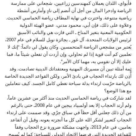
فأبواي، اللذان يعملان كمهندسين زراعيين، شجعاني على ممارسة
الرياضة وادخرا المال من أجل أن أنضم إلى نادٍ وأمارس أنشطة
رياضية متنوعة. واخترت في نهاية المطاف رياضة الخماسي الحديث.
وعلاوة على ذلك، فإن أبي، محمود مدني، عضو الهيئة الدولية
الحكومية المعنية بتغير المناخ ـ التي فازت هي والنائب الأسبق
لرئيس الولايات المتحدة، آل غور ـ بجائزة نوبل للسلام في عام 2007،
يُعتبر من مشجعي الرياضة المتحمسين. وكان يقول لي دائماً: “إنك لا
تعلمين كم أنت قوية إذا لم تحاولي. وإن أردت أن تفعلي شيئاً ما، فما
عليك إلا أن تقومي به، مهما كان الأمر”.
ثمة أمثلة تبين أن مسيرتك المهنية ومعتقداتك الدينية تصادمت. وقد
أُّذِن لك بارتداء الحجاب في بادئ الأمر، ولكن القواعد الجديدة الخاصة
بالرياضة حرّمت ارتداء بدلة سباحة تغطي كامل الجسد. كيف تتعاملين
مع هذا الوضع؟
لقد شاركت في رياضة الخماسي الحديث منذ أكثر من عشرين عاماً،
ولم أرتد الحجاب إلا بعد أولمبياد بيجين في عام 2008ـ حتى بالرغم
من أن ذلك جعلني أقل حظاً في سباق جرْي. وقد صممت على ارتداء
الحجاب كتعبير لشكر الله على كل ما أنجزته بعونه. وقبل أن أتقاعد
بعامين، في عام 2013، واجهت مشكلة ضرورة نزع الحجاب وفقاً
للقواعد الجديدة التي فرضها الاتحاد الدولي للسباحة؛ كما لم يُسمح