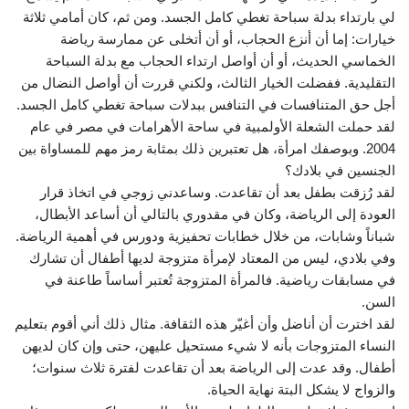
لي بارتداء بدلة سباحة تغطي كامل الجسد. ومن ثم، كان أمامي ثلاثة
خيارات: إما أن أنزع الحجاب، أو أن أتخلى عن ممارسة رياضة
الخماسي الحديث، أو أن أواصل ارتداء الحجاب مع بدلة السباحة
التقليدية. ففضلت الخيار الثالث، ولكني قررت أن أواصل النضال من
أجل حق المتنافسات في التنافس ببدلات سباحة تغطي كامل الجسد.
لقد حملت الشعلة الأولمبية في ساحة الأهرامات في مصر في عام
2004. وبوصفك امرأة، هل تعتبرين ذلك بمثابة رمز مهم للمساواة بين
الجنسين في بلادك؟
لقد رُزقت بطفل بعد أن تقاعدت. وساعدني زوجي في اتخاذ قرار
العودة إلى الرياضة، وكان في مقدوري بالتالي أن أساعد الأبطال،
شباناً وشابات، من خلال خطابات تحفيزية ودورس في أهمية الرياضة.
وفي بلادي، ليس من المعتاد لإمرأة متزوجة لديها أطفال أن تشارك
في مسابقات رياضية. فالمرأة المتزوجة تُعتبر أساساً طاعنة في
السن.
لقد اخترت أن أناضل وأن أغيّر هذه الثقافة. مثال ذلك أني أقوم بتعليم
النساء المتزوجات بأنه لا شيء مستحيل عليهن، حتى وإن كان لديهن
أطفال. وقد عدت إلى الرياضة بعد أن تقاعدت لفترة ثلاث سنوات؛
والزواج لا يشكل البتة نهاية الحياة.