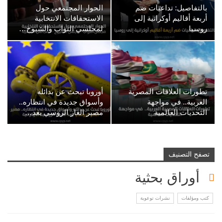
بالتفاصيل: تداعيات ضم
الحوار المجتمعي حول
أربعة أقاليم أوكرانية إلى
الاستحقاقات الانتخابية
روسيا
لمجلسي النواب والشيوخ…
تطورات العلاقات المصرية
أوروبا تبحث عن بدائله
العربية.. في مواجهة
وأسواق جديدة في انتظاره..
التحديات العالمية
مصير الغاز الروسي بعد…
تصفح التصنيف
أوراق بحثية
كتب ومؤلفات
نشرات توعوية