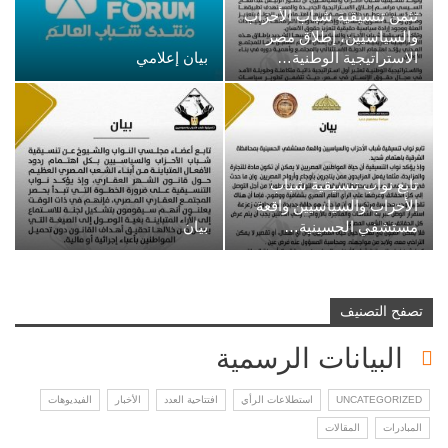
تثمن تنسيقية شباب الأحزاب
والسياسيين، إطلاق مصر
الاستراتيجية الوطنية…
بيان إعلامي
تابع نواب تنسيقية شباب
الأحزاب والسياسيين واقعة
مستشفي الحسينية…
بيان
تصفح التصنيف
البيانات الرسمية
UNCATEGORIZED
استطلاعات الرأي
افتتاحية العدد
الأخبار
الفيديوهات
المبادرات
المقالات