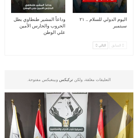
اليوم الدولي للسلام .. ٢١
وداعاً المشير طنطاوي بطل
سبتمبر
الحروب والحارس الأمين
علي الوطن
السابق
التالي
التعليقات مغلقة، ولكن
تركبكس
وبينغبكس مفتوحة.