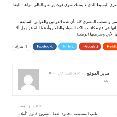
ي البسيط الذي لا يمتلك سوي قوت يومه وبالتالي مراعاة البعد
سي والشعب المصري كله بأن هذه القوانين والقوانين السابقه
ا في فترة كانت حالكة السواد والظلام وأدعوا الله عز وجل ألا
الأبي وشرطتها الوطنية .
Facebook
Twitter
Google+
ReddIt
شارك
مدير الموقع
5236 المشاركات
0
تعليقات
السابق بوست
نائب التنسيقية محمود القط: مشروع قانون “أملاك