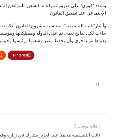
وشدد “فوزى” على ضرورة مراعاة التسعير للمواطن المصر
الإجتماعي عند تطبيق القانون
وأشار”نائب التنسيقية”: بمناسبة مشروع القانون أذكر نف
جاءت لكي تعالج تعدي تم علي الدوله وممتلكاتها ومؤسساته
يعيدها مره أخري وأن يحفظ مصر وشعبها ورئيسها وجيشها 
Pinterest
القادم بوست
نائب التنسيقية محمد عبد العزيز يشارك في زيارة وفد