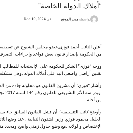
“أملاك الدولة الخاصة”
في
Dec 10, 2024
بواسطة
مدير الموقع
أعلن النائب أحمد فوزى,عضو مجلس الشيوخ عن تسيقية 
من الحكومة بإصدار قانون بعض قواعد وإجراءات التصرف ف
ووجه “فوزى” الشكر للحكومه علي الإاستجابه للمطالب ال
تقنين أراضى واضعي اليد علي أملاك الدوله ,وهي مشكله 
,وبدر
من أجله
وأوضح”نائب التنسيقية”: أن فشل القانون السابق جاء بسب
الجليل محمود فوزي وزير الشئون النيابية , عند وضع اللائ
الإختصاص والولايه ,مع وضع جدول زمني واضح ومحدد منذ 