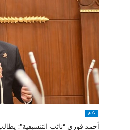
الأخبار
أحمد فوزى “نائب التنسيقية”: يطالب