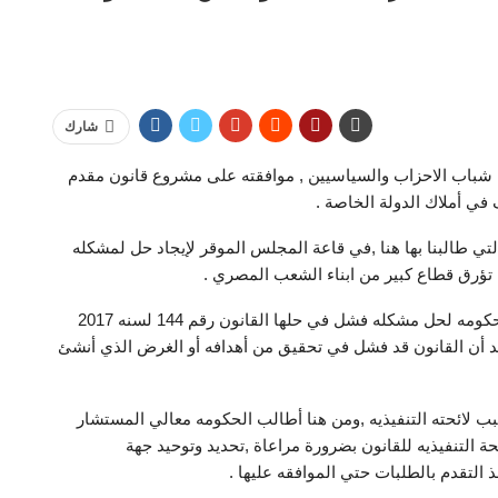
شارك
شباب الاحزاب والسياسيين , موافقته على مشروع قانون مقدم
ي أملاك الدولة الخاصة .
تي طالبنا بها هنا ,في قاعة المجلس الموقر لإيجاد حل لمشكله
تؤرق قطاع كبير من ابناء الشعب المصري .
وأشار “فوزى”:أن مشروع القانون هو محاوله جاده من الحكومه لحل مشكله فشل في حلها القانون رقم 144 لسنه 2017
اسة الأثر التشريعي للقانون رقم 144 لسنة 2017 نجد أن القانون قد فشل في تحقيق من أهدافه أو الغرض الذي أنشئ
ب لائحته التنفيذيه ,ومن هنا أطالب الحكومه معالي المستشار
حة التنفيذيه للقانون بضرورة مراعاة ,تحديد وتوحيد جهة
التقدم بالطلبات حتي الموافقه عليها .