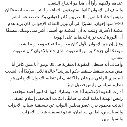
عندهم ولكنهم رأوا أن هذا هو احتياج الشعب.
وأضاف أن الإخوان كانوا يستهدفون الثقافة والنشر بصفة خاصة فكان
رئيس اتحاد الناشرين المصريين كادر إخواني وكانت صناعة النشر
80% منها إخوان، مشيرًا إلى أن وزير الثقافة الإخواني كان يريد هدم
مكتبة الأسرة، وقلت له أن المكتبة بها أسماء أكبر مني ومنك، مضيفًا
أن الثورة كانت ثورة للحفاظ على الهوية.
وقال إن هم الإخوان الأول كان محاربة الثقافة ومحاربة الشعب،
موضحًا أن جزء كبير من التصويت الذي جاء بالإخوان كان تصويت
عقابي.
وأضاف أنه ستظل المقولة العبقرية في 30 يونيو “أنا مش كافر أنا
مش ملحد يسقط يسقط حكم المرشد” خالدة للأبد، مؤكدًا أن الشعب
المصري الواعي سرعان ما اكتشف أن تنظيم الإخوان الإرهابى هو
تنظيم سياسي وليس فصيل دينيًا.
أدارت الندوة الإعلامية آدا جاد، وشارك فيها الدكتور أحمد مجاهد،
رئيس الهيئة العامة للكتاب سابقًا، الكاتب الصحفي إسلام عفيفي،
النائب محمود بدر، عضو مجلس النواب عن تنسيقية شباب الأحزاب
والسياسيين، لطفي سالمان، عضو تنسيقية شباب الأحزاب
والسياسيين.