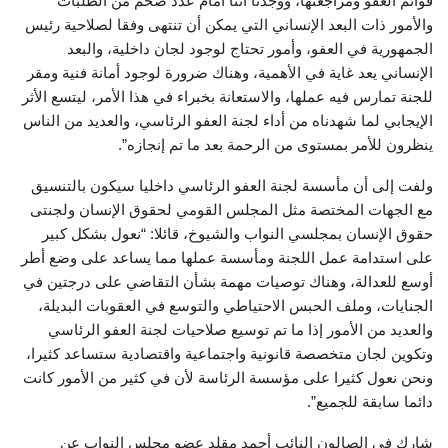
قوائم العفو ومراجعتها، ووجدنا أننا أمام عدد ضخم من الطلبات
والأمور ذات البعد الإنساني التي يمكن أن تنتهى وفقا لصلاحية رئيس
الجمهورية في العفو، وأمور تحتاج لوجود لجان داخلية، والبعد
الإنساني يعد غاية في الأهمية، وهناك ضرورة لوجود أمانة فنية ومقر
للجنة تمارس فيه عملها، والاستعانة بخبراء في هذا الأمر، ليتسع الأثر
الإيجابي لما شهدناه من أداء لجنة العفو الرئاسي، والعديد من الناس
ينظرون للأمر بمستوى من الرحمة بعد ما تم إنجازه”.
ولفت إلى أن مأسسة لجنة العفو الرئاسي داخليا سيكون بالتنسيق
مع الجهات المختصة مثل المجلس القومي لحقوق الإنسان ولجنتى
حقوق الإنسان بمجلسي النواب والشيوخ، قائلا: “نعول بشكل كبير
على استدامة عمل اللجنة ومأسسة عملها مما يساعد على وضع أطر
أوسع للعدالة، وهناك توصيات مهمة بشأن التقاضي على درجتين في
الجنايات، وملف الحبس الاحتياطي والتوسع في العقوبات البديلة،
والعديد من الأمور إذا ما تم توسيع صلاحيات لجنة العفو الرئاسي
وتكوين لجان متخصصة قانونية واجتماعية واقتصادية ستساعد كثيرا،
ونحن نعول كثيرا على مؤسسة الرئاسة لأن في كثير من الأمور كانت
دائما سابقة للجميع”.
شارك في الصالون النائب أحمد مقلد عضو مجلس النواب عن