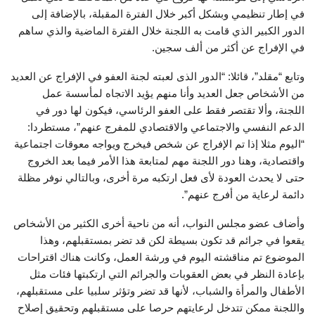
في إطار تنظيمي وبشكل أكبر خلال الفترة المقبلة، بالإضافة إلى
الدور الكبير الذي قامت به اللجنة خلال الفترة الماضية والذي ساهم
في الإفراج عن أكثر من ألف سجين.
وتابع “مقلد”، قائلا: “الدور الذى لعبته لجنة العفو في الإفراج عن العديد
من الأشخاص جعل العديد وأنا منهم يؤيد الاتجاه لمأسسة عمل
اللجنة، وألا تقتصر فقط على العفو الرئاسي، فيكون لها دور في
الدعم النفسي والاجتماعي والاقتصادي للمفرج عنهم”، مستطردا:
“اليوم مثلا إذا تم الإفراج عن شخص فيخرج ويواجه معوقات اجتماعية
واقتصادية، وهنا دور اللجنة مهم لمتابعة هذا الأمر فيما بعد الخروج
حتى لا يحدث العودة لأى فعل ارتكبه مرة أخرى، وبالتالي نوفر مظلة
دائمة لرعاية من أفرج عنهم”.
وأضاف عضو مجلس النواب، أنه من ناحية أخرى الكثير من الأشخاص
يقعوا في جرائم قد تكون بسيطة لكن قد تضر بمستقبلهم، وهذا
الموضوع تم مناقشته اليوم في ورشة العمل، وكانت هناك اقتراحات
بإعادة النظر في بعض العقوبات والجرائم التي ارتكبتها فئات مثل
الأطفال والمرأة والشباب، لأنها قد تضر وتؤثر سلبيا على مستقبلهم،
واللجنة ممكن تتدخل لرعايتهم حرصا على مستقبلهم وتحقيق إصلاح