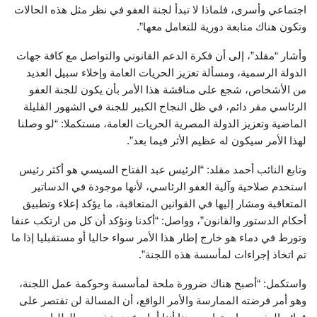
اجتماعي وأسرى، فلماذا لا تبدأ لجنة العفو في نظر مثل هذه الحالات
وتكون هناك متابعة دورية للتعامل معها”.
وأشار “مقلد”، إلى أن فكرة الدعم القانوني والتواصل مع كافة جهات
الدولة الرسمية، ومسألة تعزيز الحريات العامة وإخلاء سبيل العديد
من الأشخاص، شجع على مناقشة هذا الأمر بأن يكون للجنة العفو
الرئاسي مقر دائم، في ظل النجاح الكبير للجنة في الشهور القليلة
الماضية وتعزيز الدولة المصرية الحريات العامة، مستكملا: “لو وصلنا
لهذا الأمر سيكون له عظيم الأثر فيما بعد”.
وتابع النائب أحمد مقلد: “الرئيس عبد الفتاح السيسي هو أكثر رئيس
استخدم صلاحية وآلية العفو الرئاسي، لأنها موجودة في الدساتير
المتعاقبة ومشار إليها في القوانين المتعاقبة، ما يؤكد إعلاء وتطبيق
أحكام الدستور والقانون”، وواصل: “أكدنا ونؤكد أن كل من ارتكب عنفا
وتورط في دماء هو خارج إطار هذا الأمر سواء حاليا أو مستقبليا إذا ما
تم اتخاذ إجراءات لمأسسة هذه اللجنة”.
واستكمل: “أصبح هناك ضرورة ملحة لمأسسة وحوكمة عمل اللجنة،
وهو أمر فرضته الممارسة والأمر الواقع، أن المسالة لن تقتصر على