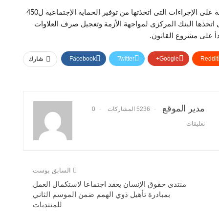
ووجه “نائب التنسيقية”، الشكر للرئيس السيسى والحكومة على الإجراءات التى اتخذتها من توفير الحماية الإجتماعية ل450
 اتخذها البنك المركزى لمواجهة الأزمة وتعجيل صرف العلاوات
بدأ على مشروع القانون.
Facebook
Twitter
Google+
ReddIt
شارك
مدير الموقع
5236 المشاركات
0
تعليقات
السابق بوست
منتدى حقوق الإنسان يعقد اجتماعا لاستكمال العمل
بمبادرة تأهيل ذوي الهمم ضمن الموسم الثاني
للمنتديات