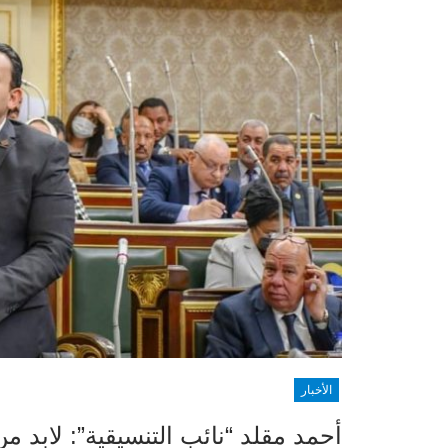
الأخبار
أحمد مقلد “نائب التنسيقية”: لابد