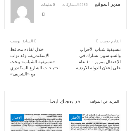
مدير الموقع
5236 المشاركات
0 تعليقات
القادم بوست
السابق بوست
تنسيقية شباب الأحزاب
خلال لقاءه محافظ
والسياسيين تشارك في
الإسكندرية.. وفد نواب
الإحتفال بمرور ١٠٠ عام
«تنسيقية الشباب» يبحث
على إعلان الدولة الاردنية
احتياجات الشارع السكندري
مع «الشريف»
قد يعجبك ايضا
المزيد عن المؤلف
الأخبار
الأخبار