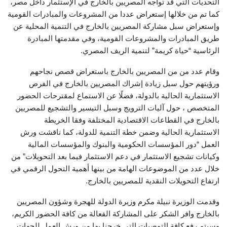
التحديات التي قد تواجه المصريين بالخارج في الإستثمار داخل مصر،
كما تم من خلالها إستعراض عددا من المشروعات والمبادرات القومية
وإستعراض سبل مشاركة المصريين بالخارج في التنمية المحلية عن
طريق المبادرات والمشروعات القومية، وفي مقدمتها المبادرة
الرئاسية “حياة كريمة” لتنمية الريف المصري.
‏‎وقام عدد من من المصريين بالخارج باستعراض قصص نجاحهم
ورؤيتهم حول سبل زيادة إشراك المصريين بالخارج في الفرص
الاستثمارية الحالية بالدولة، فضلًا عن الاستماع لمقترحات الحضور
المتخصص ، حول آليات الترويج وسبل التيسير والتشجيع للمصريين
بالخارج في القطاعات الاقتصادية المختلفة وفقا الخريطة
الاستثمارية الحالية وضمن خطة التنمية للدولة، كما ناقشت ورش
العمل “دور المؤسسات الحكومية والبنوك والمؤسسات المالية
وكيانات تشجيع الاستثمار في دعم الاستثمار فيما بعد التحويلات” من
خلال عدد من الموضوعات الهامة من بينها أهمية التحول الرقمي في
ارتفاع التحويلات النقدية للمصريين بالخارج.
‏‎وقدمت الوزيرة نبيلة مكرم وزيرة الدولة للهجرة وشؤون المصريين
بالخارج وافر الشكر على المشاركة الفعالة من كافة الحضور الكريم،
وسيتم رفع كافة التوصيات التي خرجنا بها من ورش العمل للجهات