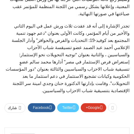
المعنية، وإعلانها بشكل رسمي من اللجنة المنظمة للمؤتمر عقب
صياغتها في صورتها النهائية.
‏‎تجدر الإشارة إلى أنه قد عقدت ثلاث ورش عمل في اليوم الثاني
والأخير من أيام المؤتمر، وكانت الأولى بعنوان “دعم جهود تنمية
المجتمع بعد كوفيد-19: التحديات والفرص والحوافز” وأدار الجلسة
الإعلامي أحمد عبد الصمد عضو تنسيقسة شباب الأحزاب
والسياسيين ، والثانية بعنوان “توجيه التحويلات نحو الإستثمار:
إستعراض فرص الإستثمار في مصر” أدارها محمد سالم عضوٍ
تنسيقية شباب الاحزاب والسياسيين والثالثة بعنوان “دور المؤسسات
الحكومية وكيانات تشجيع الاستثمار في دعم استثمار ما بعد
التحويلات”. وقامت بإدارتها الدكتورة حنان وجدي امينة سر اللجنة
الإقتصادية بتنسيقية شباب الاحزاب والسياسيين.
Facebook
Twitter
Google+
شارك