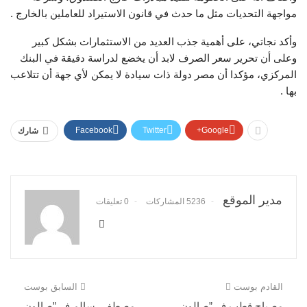
مواجهة التحديات مثل ما حدث في قانون الاستيراد للعاملين بالخارج .
وأكد نجاتي، على أهمية جذب العديد من الاستثمارات بشكل كبير
وعلى أن تحرير سعر الصرف لابد أن يخضع لدراسة دقيقة في البنك
المركزي، مؤكدا أن مصر دولة ذات سيادة لا يمكن لأي جهة أن تتلاعب
بها .
Facebook
Twitter
Google+
شارك
مدير الموقع
5236 المشاركات
0 تعليقات
القادم بوست
السابق بوست
مصباح قطب فى”صالون
مصطفى سالم فى”صالون