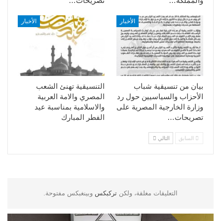
والمملكة…
تصريحات…
الأخبار
الأخبار
بيان من تنسيقية شباب
التنسيقية تهنئ الشعب
الأحزاب والسياسيين حول رد
المصري والامة العربية
وزارة الخارجية المصرية على
والاسلامية بمناسبة عيد
تصريحات…
الفطر المبارك
السابق
التالي
التعليقات مغلقة، ولكن
تركبكس
وبينغبكس مفتوحة.