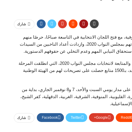
شارك
فية، مع فتح اللجان الانتخابية في التاسعة صباحًا، حرصًا منهم
علي الإدلاء بأصواتهم لاختيار من يمثلهم ويعبر عن طموحاتهم بمجلس النواب 2020، وازدادت أعداد الناخبين من السيدات
استحقاق النيابي المهم وعدم التخلي عن حقوقهم الدستورية.
وبدأت تنسيقية شباب الأحزاب والسياسيين أعمال الرصد والمتابعة لانتخابات مجلس النواب 2020، التي انطلقت المرحلة
الثانية منها بالأمس السبت، وتستمر حتى مساء اليوم الأحد، بـ1500 متابع حصلت على تصريحات لهم من الهيئة الوطنية
وتجرى المرحلة الثانية من انتخابات مجلس النواب 2020، على مدار يومي السبت والأحد، 7 و8 نوفمبر الجاري، بداية من
ي 13 محافظة، هي القاهرة، القليوبية، المنوفية، الشرقية، الغربية، الدقهلية، كفر الشيخ،
إسماعيلية.
Facebook
Twitter
Google+
ReddIt
شارك