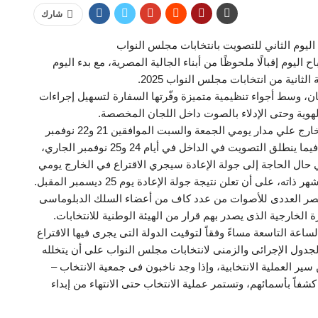
شارك
اليوم الثاني للتصويت بانتخابات مجلس النواب
ليوم إقبالًا ملحوظًا من أبناء الجالية المصرية، مع بدء اليوم
انية من انتخابات مجلس النواب 2025.
نان، وسط أجواء تنظيمية متميزة وفّرتها السفارة لتسهيل إجراءات
الهوية وحتى الإدلاء بالصوت داخل اللجان المخصصة.
وتجري المرحلة الثانية من انتخابات مجلس النواب في الخارج علي مدار يومي الجمعة والسبت الموافقين 21 و22 نوفمبر
الجاري داخل 139 سفارة وقنصلية مصرية في 117 دولة، فيما ينطلق التصويت في الداخل في أيام 24 و25 نوفمبر الجاري،
 يوم 2 ديسمبر المقبل، وفي حال الحاجة إلى جولة الإعادة سيجري الاقتراع في الخارج يومي
لحصر العددى للأصوات من عدد كاف من أعضاء السلك الدبلوماسى
 الخارجية الذى يصدر بهم قرار من الهيئة الوطنية للانتخابات.
لساعة التاسعة مساءً وفقاً لتوقيت الدولة التى يجرى فيها الاقتراع
 الجدول الإجرائى والزمنى لانتخابات مجلس النواب على أن يتخلله
ر العملية الانتخابية، وإذا وجد ناخبون فى جمعية الانتخاب –
 كشفاً بأسمائهم، وتستمر عملية الانتخاب حتى الانتهاء من إبداء