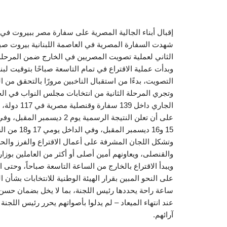
إقبال أبناء الجالية المصرية على سفارة مصر ببيروت في 
شهدت السفارة المصرية في العاصمة اللبنانية بيروت صباح ا
الثاني لعملية تصويت المصريين في الخارج ضمن المرحلة الث
وبدأت عملية الاقتراع في تمام التاسعة صباحًا بتوقيت لب
التصويت، بدءًا من استقبال الناخبين مرورًا بالتحقق من 
على أن تعلن النتيجة الرسمية
15 و16 ديسمبر المقبل، وفي الداخل يومي 17 و18 من الشهر ذاته، على أن تعلن نتيجة جولة الإعادة يوم 25 ديسمبر المقبل.
وتشكل اللجان المشرفة على أعمال الاقتراع والفرز وا
والقنصلى، ويعاونهم أمين أصلى أو أكثر من العاملين بوزارة
ويبدأ الاقتراع بالخارج من الساعة التاسعة صباحاً، وحتى ا
على النحو المبين بقرار الهيئة الوطنية للانتخابات بشأن
ساعة راحة يحددها رئيس اللجنة، بما لا يخل بضمان حسن سي
عند انتهاء الميعاد – لم يدلوا بأصواتهم يحرر رئيس اللجنة
آرائهم.