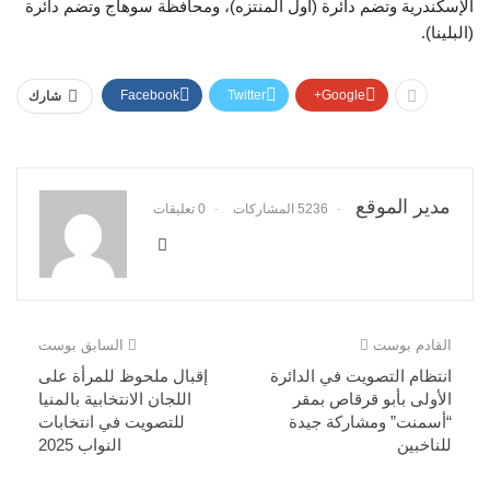
الإسكندرية وتضم دائرة (أول المنتزه)، ومحافظة سوهاج وتضم دائرة
(البلينا).
Facebook
Twitter
Google+
شارك
مدير الموقع
5236 المشاركات
0 تعليقات
القادم بوست
السابق بوست
انتظام التصويت في الدائرة
إقبال ملحوظ للمرأة على
الأولى بأبو قرقاص بمقر
اللجان الانتخابية بالمنيا
“أسمنت” ومشاركة جيدة
للتصويت في انتخابات
للناخبين
النواب 2025