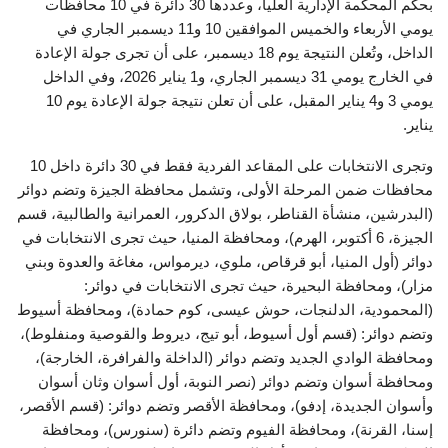
بحكم المحكمة الإدارية العليا، وعددها 30 دائرة في 10 محافظات
يومي الأربعاء والخميس الموافقين 10 و11 ديسمبر الجاري في
الداخل، وتُعلن النتيجة يوم 18 ديسمبر، على أن تجرى جولة الإعادة
في الخارج يومي 31 ديسمبر الجاري، و1 يناير 2026، وفي الداخل
يومي 3 و4 يناير المقبل، على أن تعلن نتيجة جولة الإعادة يوم 10
يناير.
وتجرى الانتخابات على المقاعد الفردية فقط في 30 دائرة داخل 10
محافظات ضمن المرحلة الأولى، وتشمل محافظة الجيزة وتضم دوائر
(البدرشين، منشأة القناطر، بولاق الدكرور، العمرانية والطالبية، قسم
الجيزة، 6 أكتوبر، الهرم)، ومحافظة المنيا، حيث تجرى الانتخابات في
دوائر (أول المنيا، أبو قرقاص، ملوي، ديرمواس، مغاغة والعدوة وبني
مزار)، ومحافظة البحيرة، حيث تجرى الانتخابات في دوائر:
(المحمودية، الدلنجات، حوش عيسى، كوم حمادة)، ومحافظة أسيوط
وتضم دوائر: (قسم أول أسيوط، أبو تيج، ديروط والقوصية ومنفلوط)،
ومحافظة الوادي الجديد وتضم دوائر (الداخلة والفرافرة، الخارجة)،
ومحافظة أسوان وتضم دوائر (نصر النوبة، أول أسوان وثان أسوان
وأسوان الجديدة، إدفو)، ومحافظة الأقصر وتضم دوائر: (قسم الأقصر،
إسنا، القرنة)، ومحافظة الفيوم وتضم دائرة (سنورس)، ومحافظة