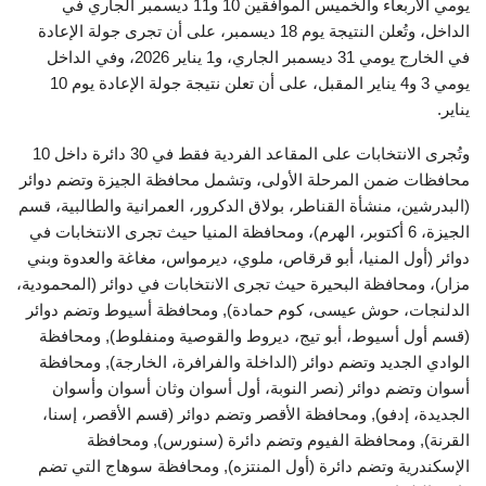
يومي الأربعاء والخميس الموافقين 10 و11 ديسمبر الجاري في
الداخل، وتُعلن النتيجة يوم 18 ديسمبر، على أن تجرى جولة الإعادة
في الخارج يومي 31 ديسمبر الجاري، و1 يناير 2026، وفي الداخل
يومي 3 و4 يناير المقبل، على أن تعلن نتيجة جولة الإعادة يوم 10
يناير.
وتُجرى الانتخابات على المقاعد الفردية فقط في 30 دائرة داخل 10
محافظات ضمن المرحلة الأولى، وتشمل محافظة الجيزة وتضم دوائر
(البدرشين، منشأة القناطر، بولاق الدكرور، العمرانية والطالبية، قسم
الجيزة، 6 أكتوبر، الهرم)، ومحافظة المنيا حيث تجرى الانتخابات في
دوائر (أول المنيا، أبو قرقاص، ملوي، ديرمواس، مغاغة والعدوة وبني
مزار)، ومحافظة البحيرة حيث تجرى الانتخابات في دوائر (المحمودية،
الدلنجات، حوش عيسى، كوم حمادة), ومحافظة أسيوط وتضم دوائر
(قسم أول أسيوط، أبو تيج، ديروط والقوصية ومنفلوط), ومحافظة
الوادي الجديد وتضم دوائر (الداخلة والفرافرة، الخارجة), ومحافظة
أسوان وتضم دوائر (نصر النوبة، أول أسوان وثان أسوان وأسوان
الجديدة، إدفو), ومحافظة الأقصر وتضم دوائر (قسم الأقصر، إسنا،
القرنة), ومحافظة الفيوم وتضم دائرة (سنورس), ومحافظة
الإسكندرية وتضم دائرة (أول المنتزه), ومحافظة سوهاج التي تضم