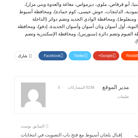
نيا، أبو قرقاص، ملوي، ديرمواس، مغاغة والعدوة وبني مزار)،
لمحمودية، الدلنجات، حوش عيسى، كوم حمادة)، ومحافظة أسيوط
ومنفلوط)، ومحافظة الوادي الجديد وتضم دوائر (الداخلة
لنوبة، أول أسوان وثان أسوان وأسوان الجديدة، إدفو)، ومحافظة
فظة الفيوم وتضم دائرة (سنورس)، ومحافظة الإسكندرية وتضم
.
Facebook
Twitter
Google+
ReddIt
شارك
مدير الموقع
5236 المشاركات
0
تعليقات
السابق بوست
ب
إقبال بلجان أسيوط مع فتح باب التصويت في انتخابات