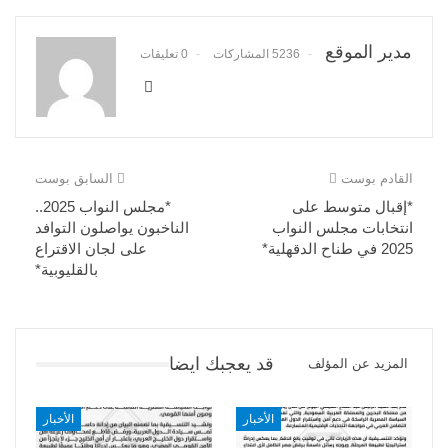
مدير الموقع
5236 المشاركات
0 تعليقات
القادم بوست
السابق بوست
*إقبال متوسط على
*مجلس النواب 2025..
انتخابات مجلس النواب
الناخبون يواصلون التوافد
2025 في طناح الدقهلية*
على لجان الاقتراع
بالقليوبية*
قد يعجبك ايضا
المزيد عن المؤلف
الأخبار
الأخبار