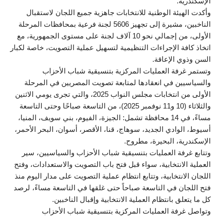
الإسكندرية.
وأكدت الهيئة الوطنية للانتخابات جاهزية جميع اللجان لاستقبال
الناخبين، مشيرة إلى تجهيز 5606 لجنة فرعية بمحافظات المرحلة
الأولى، من إجمالي نحو 10 آلاف لجنة على مستوى الجمهورية، مع
اتخاذ كافة الإجراءات التنظيمية لتسهيل عملية التصويت، خاصة لكبار
السن وذوي الإعاقة.
وتستمر غرفة العمليات المركزية بتنسيقية شباب الأحزاب
والسياسيين في انعقادها لمتابعة تصويت المصريين في المرحلة
الأولى من انتخابات مجلس النواب 2025، والتي تجرى يومي الاثنين
والثلاثاء (10 و11 نوفمبر 2025)، من التاسعة صباحًا وحتى التاسعة
مساءً، في 14 محافظة تشمل: الجيزة، الفيوم، بني سويف، المنيا،
أسيوط، الوادي الجديد، سوهاج، قنا، الأقصر، أسوان، البحر الأحمر،
الإسكندرية، البحيرة، مطروح.
وتتابع غرفة العمليات بتنسيقية شباب الأحزاب والسياسيين، سير
العملية الانتخابية، سواء قبل فتح باب التصويت والاستعدادات، وفتح
اللجان الانتخابية، وتتابع انتظام عملية التصويت على مدار اليوم منذ
فتح اللجان في التاسعة صباحاً حتى غلقها في التاسعة مساءً، لرصد
كل ما يتعلق بانتظام العملية الانتخابية وإقبال الناخبين.
وتواصل غرفة العمليات المركزية بتنسيقية شباب الأحزاب