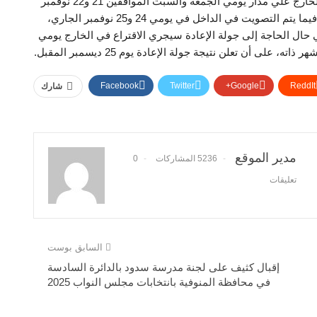
وأجريت المرحلة الثانية من انتخابات مجلس النواب في الخارج علي مدار يومي الجمعة والسبت الموافقين 21 و22 نوفمبر
الجاري داخل 139 سفارة وقنصلية مصرية في 117 دولة، فيما يتم التصويت في الداخل في يومي 24 و25 نوفمبر الجاري،
 يوم 2 ديسمبر المقبل، وفي حال الحاجة إلى جولة الإعادة سيجري الاقتراع في الخارج يومي
Facebook
Twitter
Google+
ReddIt
شارك
مدير الموقع
5236 المشاركات
0
تعليقات
السابق بوست
إقبال كثيف على لجنة مدرسة سدود بالدائرة السادسة
في محافظة المنوفية بانتخابات مجلس النواب 2025