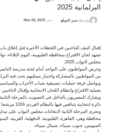
البرلمانية 2025
في
Nov 25, 2025
بواسطة
مدير الموقع
إقبال كثيف للناخبين في اللحظات الأخيرة قبل إغلاق باب الاقت
تشهد لجان الاقتراع بمحافظة القليوبية، اليوم الثلاثاء، توا
مجلس النواب 2025.
وحرص المواطنون على التواجد أمام لجنة مدرسة الناصر
من المواطنين بالمشاركة واختيار ممثليهم تحت قبة البرل
وتواصل غرفة عمليات تنسيقية شباب الأحزاب والسياسيين، م
بعملية الاقتراع وانتظام اللجان الانتخابية وإقبال الناخبين ل
دائرة انتخابية يتنافس فيها بالنظام الفردى 1316 مرشحا وقائمة بقطاعي القاهرة وجنوب ووسط الدلتا، وشرق الدلتا.
محافظة وهى: القاهرة، القليوبية، الدقهلية، الغربية، الم
السويس، جنوب سيناء، شمال سيناء.