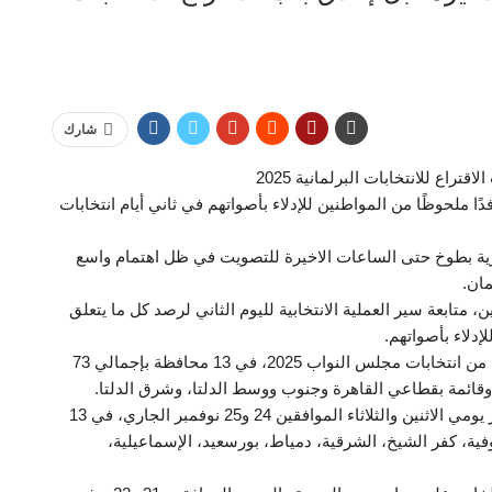
شارك
راع للانتخابات البرلمانية 2025
فدًا ملحوظًا من المواطنين للإدلاء بأصواتهم في ثاني أيام انتخابات
ية بطوخ حتى الساعات الاخيرة للتصويت في ظل اهتمام واسع
مان.
تابعة سير العملية الانتخابية لليوم الثاني لرصد كل ما يتعلق
لإدلاء بأصواتهم.
ويشارك المصريون بالداخل فى التصويت بالمرحلة الثانية من انتخابات مجلس النواب 2025، في 13 محافظة بإجمالي 73
وتجرى المرحلة الثانية لانتخابات مجلس النواب على مدار يومي الاثنين والثلاثاء الموافقين 24 و25 نوفمبر الجاري، في 13
نوفية، كفر الشيخ، الشرقية، دمياط، بورسعيد، الإسماعيلية،