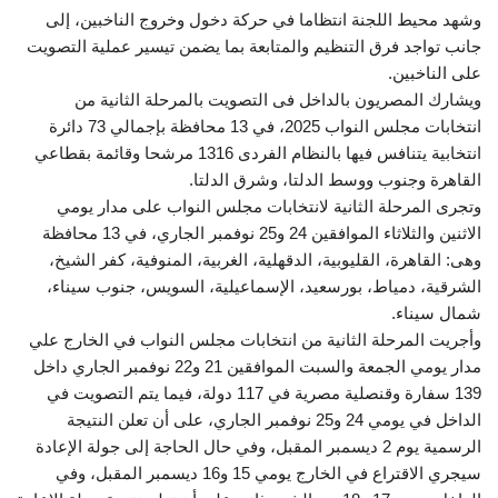
وشهد محيط اللجنة انتظاما في حركة دخول وخروج الناخبين، إلى
جانب تواجد فرق التنظيم والمتابعة بما يضمن تيسير عملية التصويت
على الناخبين.
ويشارك المصريون بالداخل فى التصويت بالمرحلة الثانية من
انتخابات مجلس النواب 2025، في 13 محافظة بإجمالي 73 دائرة
انتخابية يتنافس فيها بالنظام الفردى 1316 مرشحا وقائمة بقطاعي
القاهرة وجنوب ووسط الدلتا، وشرق الدلتا.
وتجرى المرحلة الثانية لانتخابات مجلس النواب على مدار يومي
الاثنين والثلاثاء الموافقين 24 و25 نوفمبر الجاري، في 13 محافظة
وهى: القاهرة، القليوبية، الدقهلية، الغربية، المنوفية، كفر الشيخ،
الشرقية، دمياط، بورسعيد، الإسماعيلية، السويس، جنوب سيناء،
شمال سيناء.
وأجريت المرحلة الثانية من انتخابات مجلس النواب في الخارج علي
مدار يومي الجمعة والسبت الموافقين 21 و22 نوفمبر الجاري داخل
139 سفارة وقنصلية مصرية في 117 دولة، فيما يتم التصويت في
الداخل في يومي 24 و25 نوفمبر الجاري، على أن تعلن النتيجة
الرسمية يوم 2 ديسمبر المقبل، وفي حال الحاجة إلى جولة الإعادة
سيجري الاقتراع في الخارج يومي 15 و16 ديسمبر المقبل، وفي