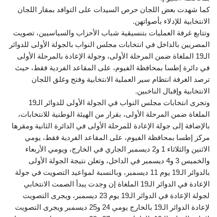
كما شهدت بعض اللجان حرص السيدات على التوافد بمقار اللجان
الانتخابية للإدلاء بأصواتهن.
وتتابع غرفة العمليات بتنسيقية شباب الأحزاب والسياسيين، تصويت
المصريين بالداخل في انتخابات مجلس النواب بالجولة الأولى للدوائر
الـ19 الملغاة ضمن المرحلة الأولى، وجولة الإعادة بالمرحلة الأولى
في دائرة إطسا بمحافظة الفيوم، على المقاعد الفردية فقط، حيث
ترصد الغرفة انتظام سير العملية الانتخابية وفتح وغلق اللجان
الانتخابية وإقبال الناخبين.
وتجرى انتخابات مجلس النواب في الجولة الأولى للدوائر الـ19
الملغاة ضمن المرحلة الأولى، بقرار من الهيئة الوطنية للانتخابات،
بالإضافة إلى جولة الإعادة للمرحلة الأولى في الدائرة الثانية ومقرها
مركز إطسا بمحافظة الفيوم، على المقاعد الفردية فقط، يومي
الاثنين والثلاثاء 1 و2 ديسمبر الجاري في الخارج، ويومي الأربعاء
والخميس 3 و4 ديسمبر في الداخل، وتعلن نتيجة الجولة الأولى
بالدوائر الـ19 يوم 11 ديسمبر، وبالنسبة لمواعيد التصويت في جولة
الإعادة في الدوائر الـ19 الملغاة إن وجدت يبدأ الصمت الانتخابي
لجولة الإعادة في الدوائر الـ19 يوم 23 ديسمبر، ويجرى التصويت
لإعادة الدوائر الـ19 بالخارج يومي 24 و25 ديسمبر ويجرى التصويت