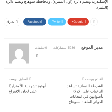
الإسكندرية وتضم دائرة (أول المنتزه)، ومحافظة سوهاج وتضم دائرة
(البلينا).
Facebook
Twitter
Google+
شارك
مدير الموقع
5236 المشاركات
0 تعليقات
القادم بوست
السابق بوست
الشرطة النسائية تساعد
أبوتيج تشهد إقبالاً متزايدًا
الناخبات على الإدلاء
على لجان الاقتراع
بأصواتهن في انتخابات
الدوائر الملغاة بسوهاج