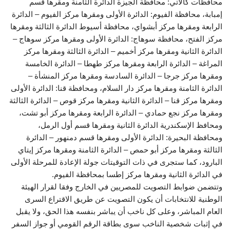
محافظات كالآتي: محافظة الجيزة الدائرة الثامنة ومقرها قسم
إمبابة، محافظة الفيوم: الدائرة الأولى ومقرها مركز الفيوم – الدائرة
الرابعة ومقرها مركز أبشواي، محافظة أسيوط الدائرة الثالثة ومقرها
مركز الفتح، محافظة سوهاج: الدائرة الأولى ومقرها مركز سوهاج –
الدائرة الثانية ومقرها مركز أخميم – الدائرة الثالثة ومقرها مركز
المراغة – الدائرة الرابعة ومقرها مركز طهطا – الدائرة الخامسة
ومقرها مركز جرجا – الدائرة السادسة ومقرها مركز المنشأة –
الدائرة الثامنة ومقرها مركز دار السلام، ومحافظة قنا: الدائرة الأولى
ومقرها مركز قنا – الدائرة الثانية ومقرها مركز قوص – الدائرة الثالثة
ومقرها مركز نجع حمادي – الدائرة الرابعة ومقرها مركز أبو تشت،
ومحافظ الإسكندرية الدائرة الثانية ومقرها قسم أول الرمل،
ومحافظة البحيرة: الدائرة الأولى ومقرها قسم دمنهور – الدائرة
الثالثة ومقرها مركز أبو حمص – الدائرة الثامنة ومقرها مركز إيتاي
البارود، كما ستجرى في ذات التوقيتات جولة الإعادة للمرحلة الأولى
في الدائرة الثانية ومقرها مركز إطسا بمحافظة الفيوم.
وتتضمن ضوابط التصويت للمصريين في الخارج وفقا لقرار الهيئة
الوطنية للانتخابات أن يكون التصويت عن طريق الاقتراع السرى
العام المباشر، وعلى كل ناخب أن يباشر بنفسه هذا الحق، ولا يقبل
في إثبات شخصية الناخب سوى بطاقة الرقم القومي أو جواز السفر