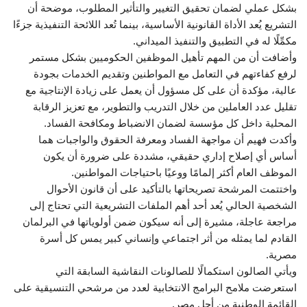
بشكل عملي لضمان تحقيق التغيير والتأثير المطلوب، موضحة أن
التشريع يُعد الأداة القانونية الأساسية، بينما تُعد اللائحة التنفيذية جزءًا
مكمِّلًا له في التطبيق والتنفيذ الميداني.
وأضافت أن من المهم تأهيل الموظفين الحكوميين بشكل مستمر
لرفع كفاءتهم في التعامل مع المواطنين وتقديم الخدمات بجودة
عالية، مؤكدة أن على كل مسؤول أن يعمل على زيادة الإنتاجية مع
تقليل عدد العاملين من خلال التدريب والتطوير، مع تعزيز الرقابة
المحلية داخل كل مؤسسة لضمان الانضباط ومكافحة الفساد.
وأكدت فهيم أن مواجهة الفساد ومعرفة الحقوق والواجبات هما
أساس أي إصلاح إداري حقيقي، مشددة على ضرورة أن يكون
الموظف العام أكثر إلمامًا ووعيًا باحتياجات المواطنين.
واختتمت المرشحة تصريحاتها بالتأكيد على أن قانون الأحوال
الشخصية الحالي يُعد أحد أهم الملفات التشريعية التي تحتاج إلى
مراجعة عاجلة، مشيرة إلى أنه سيكون ضمن أولوياتها في البرلمان
القادم لما يمثله من أثر اجتماعي وإنساني كبير يمس كل أسرة
مصرية.
ويأتي الصالون استكمالًا للصالونات النقاشية السابقة التي
استعرضت ملامح البرامج الانتخابية لعدد من مرشحي التنسيقية على
القائمة الوطنية من أجل مصر.