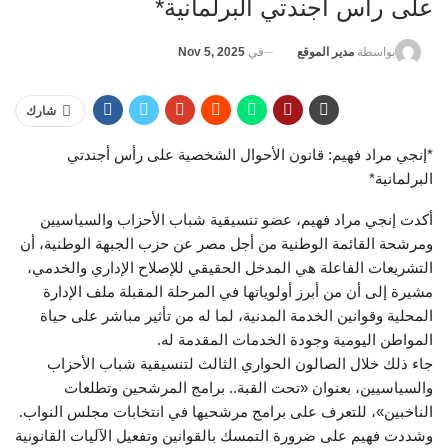
على رأس أجندتي البرلمانية*
في
Nov 5, 2025
بواسطة
مدير الموقع
شارك
*إنجي مراد فهيم: قانون الأحوال الشخصية على رأس أجندتي
البرلمانية*
أكدت إنجي مراد فهيم، عضو تنسيقية شباب الأحزاب والسياسيين
ومرشحة القائمة الوطنية من أجل مصر عن حزب الجبهة الوطنية، أن
التشريعات الفاعلة هي المدخل الحقيقي للإصلاح الإداري والخدمي،
مشيرة إلى أن من أبرز أولوياتها في المرحلة المقبلة ملف الإدارة
المحلية وقوانين الخدمة المدنية، لما له من تأثير مباشر على حياة
المواطن اليومية وجودة الخدمات المقدمة له.
جاء ذلك خلال الصالون الحواري الثالث لتنسيقية شباب الأحزاب
والسياسيين، بعنوان «تحت القبة.. برامج المرشحين وتطلعات
الناخبين»، للتعرف على برامج مرشحيها في انتخابات مجلس النواب.
وشددت فهيم على ضرورة التمسك بالقوانين وتفعيل الآليات القانونية