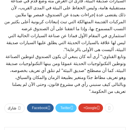
السيارات صديقة البيئة، فأرى أن الغرض منه وضع قدم في صناعة
مستقبلية هامة، وليس الحفاظ على البيئة في المدى القريب، لأن
ذلك يقتضى عدة إجراءات بعيدة عن الصندوق، فمصر بها ملايين
المركبات القديمة المتهالكة التي تبث إنبعاثات كربونية أعلى بكثير من
النسب المسموح بها، وإذا ما اتفقنا على أن الصندوق غرضه
استثماري في المقام الأول فماذا عن صناعة السيارات الحالية التي
ليس لها علاقة بالسيارات الحديثة التي يطلق عليها السيارات صديقة
البيئة، أليست هى الأولى بالرعاية!”.
وتابع القناوي:” أرى أنه كان ينبغي أن يكون الصندوق لتوطين الصناعة
وتوطين التكنولوجيات الحديثة عمومًا ومن بينها التكنولوجيات صديقة
البيئة، كما أن مصطلح “صديق البيئة” لم نتلق أي تعريف بخصوصه،
وهو تعريف مطاط جدًا ومتغير بطبيعة الزمان والمكان والسياق،
وبالتالى كيف سنبني رأي في مشروع قانون، وحتى الآن لم يصلنا
تعريف من الحكومة.”
Facebook
Twitter
Google+
شارك