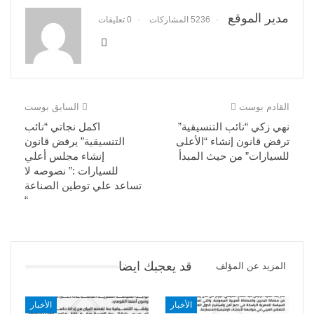
مدير الموقع
5236 المشاركات
0 تعليقات
القادم بوست
السابق بوست
نهي زكي “نائب التنسيقية”
اكمل نجاتي “نائب
ترفض قانون إنشاء “الأعلى
التنسيقية” يرفض قانون
للسيارات” من حيث المبدأ
إنشاء مجلس أعلي
للسيارات :” نصوصه لا
تساعد علي توطين الصناعة
“
قد يعجبك ايضا
المزيد عن المؤلف
الأخبار
الأخبار