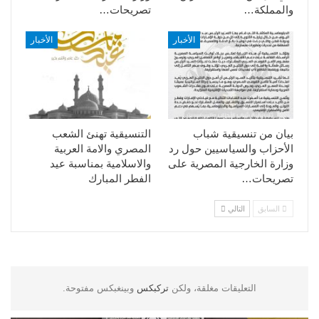
والمملكة…
تصريحات…
الأخبار
الأخبار
بيان من تنسيقية شباب
التنسيقية تهنئ الشعب
الأحزاب والسياسيين حول رد
المصري والامة العربية
وزارة الخارجية المصرية على
والاسلامية بمناسبة عيد
تصريحات…
الفطر المبارك
السابق
التالي
التعليقات مغلقة، ولكن
تركبكس
وبينغبكس مفتوحة.