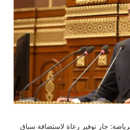
لرياضة: جار توفير رعاة لاستضافة سباق