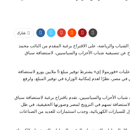
شارك
شباب والرياضة، على الاقتراح برغبة المقدم من النائب محمد
خ عن تنسيقية شباب الأحزاب والسياسيين، لاستضافة سباق
ورد وزير الرياضة بأن شروط وأحكام الاتفاقية الخاصة بفاعليات «فورمولا إي» يشترط توفير مبلغ 5 ملايين يورو لاستضافة
في مصر، نظرًا لعدم إمكانية الوزارة في توفير المبلغ، ولرفع
شباب الأحزاب والسياسيين، تقدم باقتراح برغبة لاستضافة سباق
«الاستضافة تسهم في الترويج لمصر وصورتها الحقيقية، في ظل
 للسيارات الكهربائية، وجذب استثمارات للعديد من الصناعات