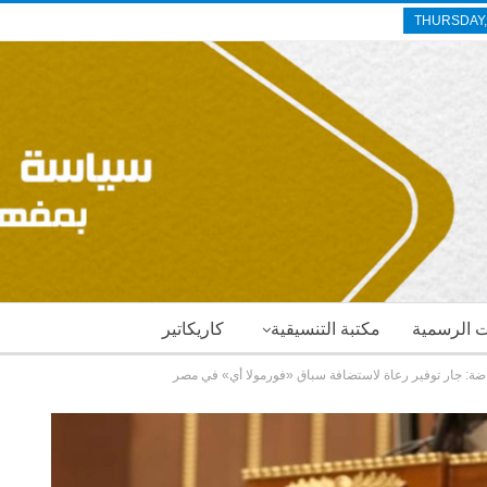
THURSDAY,
ات الرسمية
مكتبة التنسيقية
كاريكاتير
ياضة: جار توفير رعاة لاستضافة سباق «فورمولا أي» في مصر