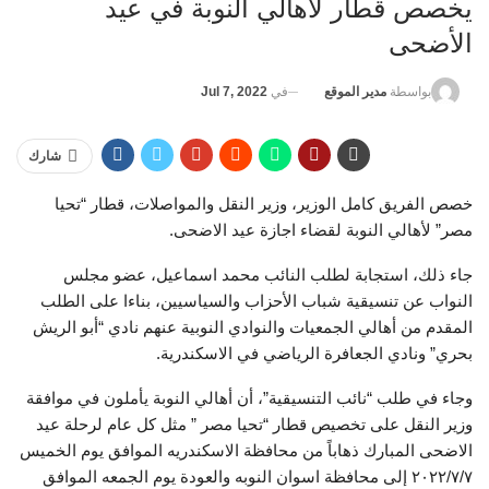
يخصص قطار لأهالي النوبة في عيد
الأضحى
في
Jul 7, 2022
بواسطة
مدير الموقع
شارك
خصص الفريق كامل الوزير، وزير النقل والمواصلات، قطار “تحيا
مصر” لأهالي النوبة لقضاء اجازة عيد الاضحى.
جاء ذلك، استجابة لطلب النائب محمد اسماعيل، عضو مجلس
النواب عن تنسيقية شباب الأحزاب والسياسيين، بناءا على الطلب
المقدم من أهالي الجمعيات والنوادي النوبية عنهم نادي “أبو الريش
بحري” ونادي الجعافرة الرياضي في الاسكندرية.
وجاء في طلب “نائب التنسيقية”، أن أهالي النوبة يأملون في موافقة
وزير النقل على تخصيص قطار “تحيا مصر ” مثل كل عام لرحلة عيد
الاضحى المبارك ذهاباً من محافظة الاسكندريه الموافق يوم الخميس
۲۰۲۲/۷/۷ إلى محافظة اسوان النوبه والعودة يوم الجمعه الموافق