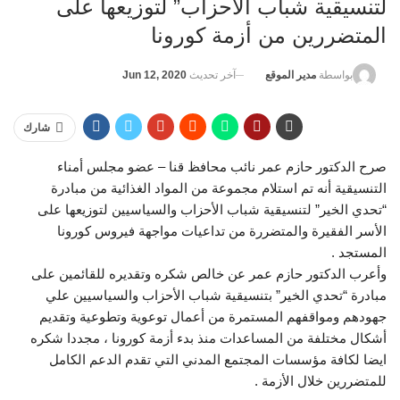
لتنسيقية شباب الأحزاب” لتوزيعها على
المتضررين من أزمة كورونا
آخر تحديث
Jun 12, 2020
بواسطة
مدير الموقع
شارك
صرح الدكتور حازم عمر نائب محافظ قنا – عضو مجلس أمناء
التنسيقية أنه تم استلام مجموعة من المواد الغذائية من مبادرة
“تحدي الخير” لتنسيقية شباب الأحزاب والسياسيين لتوزيعها على
الأسر الفقيرة والمتضررة من تداعيات مواجهة فيروس كورونا
المستجد .
وأعرب الدكتور حازم عمر عن خالص شكره وتقديره للقائمين على
مبادرة “تحدي الخير” بتنسيقية شباب الأحزاب والسياسيين علي
جهودهم ومواقفهم المستمرة من أعمال توعوية وتطوعية وتقديم
أشكال مختلفة من المساعدات منذ بدء أزمة كورونا ، مجددا شكره
ايضا لكافة مؤسسات المجتمع المدني التي تقدم الدعم الكامل
للمتضررين خلال الأزمة .