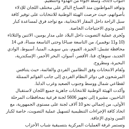
النواب 2025، وسط أجواء من الهدوء والتنظيم.
وتوافد المواطنون منذ الصباح الباكر على مختلف اللجان للإدلاء
بأصواتهم، حيث حرصت الهيئة الوطنية للانتخابات على توفير كافة
سبل الراحة داخل المقار الانتخابية، مع تواجد فرق لمساعدة كبار
السن وذوي الاحتياجات الخاصة.
وتُجرى عملية التصويت داخل البلاد على مدار يومين، الاثنين والثلاثاء
(10 و11 نوفمبر)، من التاسعة صباحًا وحتى التاسعة مساءً، في 14
محافظة تشمل: الجيزة، الفيوم، بني سويف، المنيا، أسيوط، الوادي
الجديد، سوهاج، قنا، الأقصر، أسوان، البحر الأحمر، الإسكندرية،
البحيرة، ومطروح.
وتُقام الانتخابات وفق النظامين الفردي والقائمة، حيث يتنافس
المرشحون في دوائر النظام الفردي إلى جانب القوائم الممثلة
لقطاعي شمال ووسط وجنوب الصعيد وغرب الدلتا.
وأكدت الهيئة الوطنية للانتخابات جاهزية جميع اللجان لاستقبال
الناخبين، مشيرة إلى تجهيز 5606 لجنة فرعية بمحافظات المرحلة
الأولى، من إجمالي نحو 10 آلاف لجنة على مستوى الجمهورية، مع
اتخاذ كافة الإجراءات التنظيمية لتسهيل عملية التصويت، خاصة لكبار
السن وذوي الإعاقة.
وتستمر غرفة العمليات المركزية بتنسيقية شباب الأحزاب