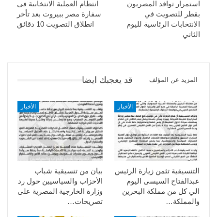
استمرار توافد المصريون
انتظام العملية الانتخابية في
بقطر للتصويت في
سفارة مصر ببيروت بعد تأخر
الانتخابات الرئاسية لليوم
انطلاق التصويت 10 دقائق
الثاني
قد يعجبك ايضا
المزيد عن المؤلف
الأخبار
الأخبار
التنسيقية تثمن زيارة الرئيس
بيان من تنسيقية شباب
عبدالفتاح السيسى اليوم
الأحزاب والسياسيين حول رد
الي كل من مملكة البحرين
وزارة الخارجية المصرية على
والمملكة…
تصريحات…