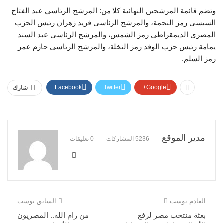
وتضم قائمة المرشحين النهائية كلا من: المرشح الرئاسي عبد الفتاح
السيسى رمز النجمة، والمرشح الرئاسى فريد زهران رئيس الحزب
المصرى الديمقراطى رمز الشمس، والمرشح الرئاسى عبد السند
يمامة رئيس حزب الوفد رمز النخلة، والمرشح الرئاسى حازم عمر
رمز السلم.
Facebook
Twitter
Google+
شارك
مدير الموقع
5236 المشاركات
0 تعليقات
القادم بوست
السابق بوست
بعثة منتخب مصر لرفع
من رام الله.. المصريون