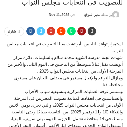
للتصويت في انتخابات مجلس النواب
في
Nov 11, 2025
بواسطة
مدير الموقع
شارك
استمرار توافد الناخبين بأبو تشت بقنا للتصويت في انتخابات مجلس
النواب
شهدت لجنة مدرسة الشهيد محمد سلام بالسليمات، دائرة مركز
أبوتشت بقنا إقبالاً متوسطاً من الناخبين فى اليوم الثانى والأخير من
المرحلة الأولى من إنتخابات مجلس النواب 2025 .
ومازال التوافد والإقبال مستمر فى مختلف اللجان على مستوى
محافظة قنا.
وتستمر غرفة العمليات المركزية بتنسيقية شباب الأحزاب
والسياسيين في انعقادها لمتابعة تصويت المصريين في المرحلة
الأولى من انتخابات مجلس النواب 2025، والتي تجرى يومي الاثنين
والثلاثاء (10 و11 نوفمبر 2025)، من التاسعة صباحًا وحتى التاسعة
مساءً، في 14 محافظة تشمل: الجيزة، الفيوم، بني سويف، المنيا،
أسيوط، الوادي الجديد، سوهاج، قنا، الأقصر، أسوان، البحر الأحمر،