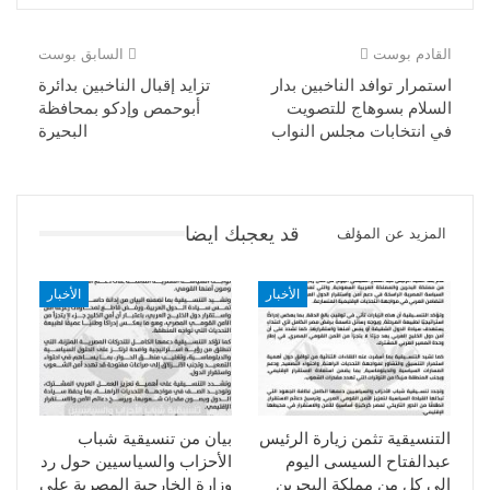
القادم بوست
السابق بوست
استمرار توافد الناخبين بدار
تزايد إقبال الناخبين بدائرة
السلام بسوهاج للتصويت
أبوحمص وإدكو بمحافظة
في انتخابات مجلس النواب
البحيرة
قد يعجبك ايضا
المزيد عن المؤلف
الأخبار
الأخبار
التنسيقية تثمن زيارة الرئيس
بيان من تنسيقية شباب
عبدالفتاح السيسى اليوم
الأحزاب والسياسيين حول رد
الي كل من مملكة البحرين
وزارة الخارجية المصرية على