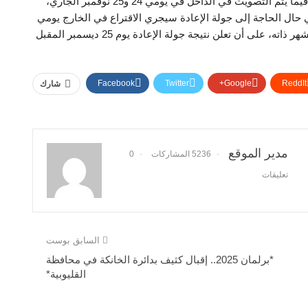
الجاري داخل 139 سفارة وقنصلية مصرية في 117 دولة، فيما يتم التصويت في الداخل في يومي 24 و25 نوفمبر الجاري،
 يوم 2 ديسمبر المقبل، وفي حال الحاجة إلى جولة الإعادة سيجري الاقتراع في الخارج يومي
15 و16 ديسمبر المقبل، وفي الداخل يومي 17 و18 من الشهر ذاته، على أن تعلن نتيجة جولة الإعادة يوم 25 ديسمبر المقبل
Facebook
Twitter
Google+
ReddIt
شارك
مدير الموقع
5236 المشاركات
0
تعليقات
السابق بوست
*برلمان 2025.. إقبال كثيف بدائرة الخانكة في محافظة
القليوبية*