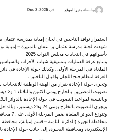
في
Dec 3, 2025
بواسطة
مدير الموقع
استمرار توافد الناخبين في لجان إمبابة بمدرسة عثمان بن
شهدت لجنة مدرسة عثمان بن عفان بالمنيرة – إمبابة توافدً
بأصواتهم في انتخابات مجلس النواب 2025.
الملغاة في المرحلة الأولى، وكذلك جولة الإعادة في دا
الغرفة انتظام فتح اللجان وإقبال الناخبين.
تصويت المصريين بالخارج يومي الاثنين والثلاثاء 1 و2 ديسمبر، على أن تعلن النتيجة يوم 11 ديسمبر.
ويجرى التصويت بالخارج يومي 24 و25 ديسمبر، وبالداخل يومي 27 و28 ديسمبر، وتعلن النتيجة النهائية يوم 4 يناير المقبل.
وتتوزع الدوائر الملغاة ضمن المرحلة الأولى على 7 محافظات تشمل:
محافظة الجيزة (الدائرة الثامنة – قسم إمبابة)، محاف
الإسكندرية، ومحافظة البحيرة، إلى جانب جولة الإعادة بال