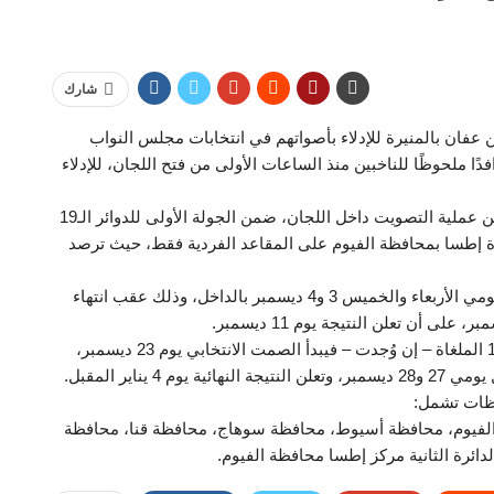
شارك
 عفان بالمنيرة للإدلاء بأصواتهم في انتخابات مجلس النواب
ا ملحوظًا للناخبين منذ الساعات الأولى من فتح اللجان، للإدلاء
وتتابع غرفة العمليات بتنسيقية شباب الأحزاب والسياسيين عملية التصويت داخل اللجان، ضمن الجولة الأولى للدوائر الـ19
ئرة إطسا بمحافظة الفيوم على المقاعد الفردية فقط، حيث ترصد
وتجرى جولة الإعادة بقرار من الهيئة الوطنية للانتخابات يومي الأربعاء والخميس 3 و4 ديسمبر بالداخل، وذلك عقب انتهاء
وبالنسبة لمواعيد التصويت في جولة الإعادة بالدوائر الـ19 الملغاة – إن وُجدت – فيبدأ الصمت الانتخابي يوم 23 ديسمبر،
ظة الفيوم، محافظة أسيوط، محافظة سوهاج، محافظة قنا، محافظة
دائرة الثانية مركز إطسا محافظة الفيوم.