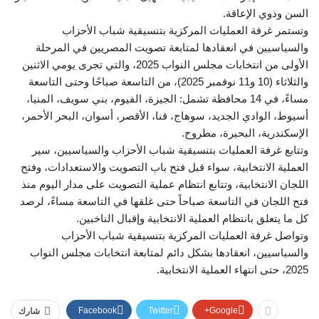
السن وذوي الإعاقة.
وتستمر غرفة العمليات المركزية بتنسيقية شباب الأحزاب
والسياسيين في انعقادها لمتابعة تصويت المصريين في المرحلة
الأولى من انتخابات مجلس النواب 2025، والتي تجرى يومي الاثنين
والثلاثاء (10 و11 نوفمبر 2025)، من التاسعة صباحًا وحتى التاسعة
مساءً، في 14 محافظة تشمل: الجيزة، الفيوم، بني سويف، المنيا،
أسيوط، الوادي الجديد، سوهاج، قنا، الأقصر، أسوان، البحر الأحمر،
الإسكندرية، البحيرة، مطروح.
وتتابع غرفة العمليات بتنسيقية شباب الأحزاب والسياسيين، سير
العملية الانتخابية، سواء قبل فتح باب التصويت والاستعدادات، وفتح
اللجان الانتخابية، وتتابع انتظام عملية التصويت على مدار اليوم منذ
فتح اللجان في التاسعة صباحاً حتى غلقها في التاسعة مساءً، لرصد
كل ما يتعلق بانتظام العملية الانتخابية وإقبال الناخبين.
وتواصل غرفة العمليات المركزية بتنسيقية شباب الأحزاب
والسياسيين، انعقادها بشكل دائم لمتابعة انتخابات مجلس النواب
2025، حتى انتهاء العملية الانتخابية.
Facebook
Twitter
Google+
شارك