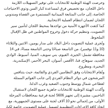
وحرصت الهيئة الوطنية للانتخابات على توفير التسهيلات اللازمة
داخل اللجان، مع تخصيص فرق لمساعدة كبار السن وذوي الاحتياجات
الخاصة، إلى جانب المتابعة الميدانية المستمرة من القضاة ومندوبي
اللجان لضمان انتظام العملية الانتخابية.
كما كثفت الأجهزة الأمنية من تواجدها بمحيط اللجان لتأمين سير
التصويت، وتنظيم حركة دخول وخروج المواطنين في ظل الإقبال
الملحوظ.
وتُجرى عملية التصويت داخل البلاد على مدار يومين، الاثنين والثلاثاء
(10 و11 نوفمبر)، من التاسعة صباحًا وحتى التاسعة مساءً، في 14
محافظة تشمل: الجيزة، الفيوم، بني سويف، المنيا، أسيوط، الوادي
الجديد، سوهاج، قنا، الأقصر، أسوان، البحر الأحمر، الإسكندرية،
البحيرة، ومطروح.
وتُقام الانتخابات وفق النظامين الفردي والقائمة، حيث يتنافس
المرشحون في دوائر النظام الفردي إلى جانب القوائم الممثلة
لقطاعي شمال ووسط وجنوب الصعيد وغرب الدلتا.
وأكدت الهيئة الوطنية للانتخابات جاهزية جميع اللجان لاستقبال
الناخبين، مشيرة إلى تجهيز 5606 لجنة فرعية بمحافظات المرحلة
الأولى، من إجمالي نحو 10 آلاف لجنة على مستوى الجمهورية، مع
اتخاذ كافة الإجراءات التنظيمية لتسهيل عملية التصويت، خاصة لكبار