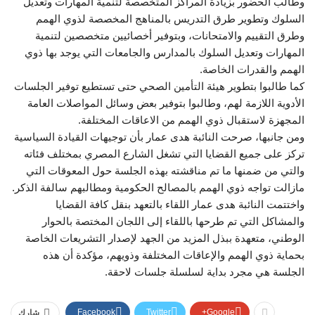
وطالب الحضور بزيادة المراكز المتخصصة لتنمية المهارات وتعديل
السلوك وتطوير طرق التدريس بالمناهج المخصصة لذوي الهمم
وطرق التقييم والامتحانات، وبتوفير أخصائيين متخصصين لتنمية
المهارات وتعديل السلوك بالمدارس والجامعات التي يوجد بها ذوي
الهمم والقدرات الخاصة.
كما طالبوا بتطوير هيئة التأمين الصحي حتى تستطيع توفير الجلسات
الأدوية اللازمة لهم، وطالبوا بتوفير بعض وسائل المواصلات العامة
المجهزة لاستقبال ذوي الهمم من الاعاقات المختلفة.
ومن جانبها، صرحت النائبة هدى عمار بأن توجيهات القيادة السياسية
تركز على جميع القضايا التي تشغل الشارع المصري بمختلف فئاته
والتي من ضمنها ما تم مناقشته بهذه الجلسة حول المعوقات التي
مازالت تواجه ذوي الهمم بالمصالح الحكومية ومطالبهم سالفة الذكر.
واختتمت النائبة هدى عمار اللقاء بالتعهد بنقل كافة القضايا
والمشاكل التي تم طرحها باللقاء إلى اللجان المختصة بالحوار
الوطني، متعهدة ببذل المزيد من الجهد لإصدار التشريعات الخاصة
بحماية ذوي الهمم والإعاقات المختلفة وذويهم، مؤكدة أن هذه
الجلسة هي مجرد بداية لسلسلة جلسات لاحقة.
Facebook
Twitter
Google+
شارك