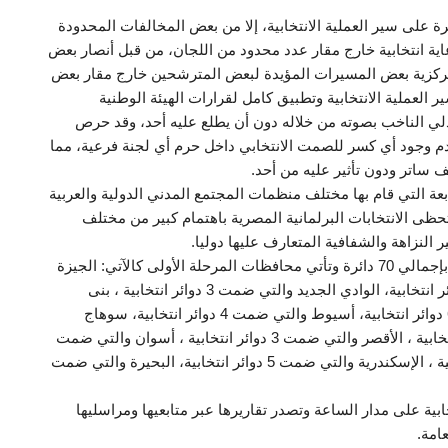
ة على سير العملية الانتخابية، إلا من بعض المخالفات المحدودة
ية انتخابية خارج مقار عدد محدود من اللجان، من قبل أنصار بعض
مركزية بعض المسيرات المؤيدة لبعض المترشحين خارج مقار بعض
العملية الانتخابية وتطبيق كامل لقرارات الهيئة الوطنية
ي الناخب بصوته من خلاله دون أن يطلع عليه أحد، وقد حرص
دم وجود أي كسر للصمت الانتخابي داخل حرم أي لجنة فرعية، مما
 ساتر ودون تأثير عليه من أحد.
عة التي قام بها مختلف منظمات المجتمع المدني الدولية والعربية
حظى الانتخابات البرلمانية المصرية باهتمام كبير من مختلف
النزاهة والشفافية المتعارف عليها دوليا.
وتجرى العملية الانتخابية المرحلة الأولى في 14 محافظة بإجمالي 70 دائرة وتأتي محافظات المرحلة الأولى كالآتي: الجيزة
والتي ضمت 12 دائرة انتخابية، الفيوم والتي ضمت 4 دوائر انتخابية، الوادي الجديد والتي ضمت 3 دوائر انتخابية ، بنى
سويف والتي ضمت 4 دوائر انتخابية المنيا والتي ضمت 6 دوائر انتخابية، أسيوط والتي ضمت 4 دوائر انتخابية، سوهاج
والتي ضمت 8 دوائر انتخابية ، قنا والتي ضمت 4 دوائر انتخابية ، الأقصر والتي ضمت 3 دوائر انتخابية ، أسوان والتي ضمت
4 دوائر انتخابية ، البحر الأحمر والتي ضمت 3 دوائر انتخابية ، الإسكندرية والتي ضمت 5 دوائر انتخابية، البحيرة والتي ضمت
ابية على مدار الساعة وتصدر تقاريرها عبر متابعيها ومراسليها
امة.