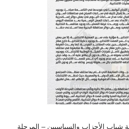
ية شباب الأحزاب والسياسيين – المرحلة