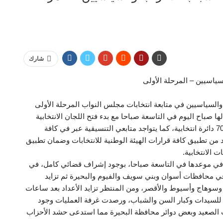
شارك
سياسيين – المرحلة الأولى
والسياسيين في متابعة انتخابات مجلس النواب المرحلة الأولى
ها صباح اليوم في التاسعة صباحا مع بدء فتح اللجان الانتخابية
أعمالها، حيث تجرى الانتخابات في 14 محافظة بإجمالي 70 دائرة انتخابية، كما يتواجد متابعي التنسيقية عبر في كافة
أكد من تطبيق كافة قرارات الهيئة الوطنية للانتخابات وضمان تطبيق
ت الانتخابية.
ها في موعدها في التاسعة صباحا، بوجود إشراف قضائي كامل، في
 محافظات أسوان وبني سويف والفيوم والبحيرة ثم تزايد
وسوهاج وأسيوط والأقصر، ومن المنتظر تزايد الأعداد بعد ساعات
 للسيدات وكبار السن والشباب، ورصدت غرفة العمليات وجود
ت الصعيد وبعض دوائر محافظة البحيرة مما استدعى حشد الأحزاب