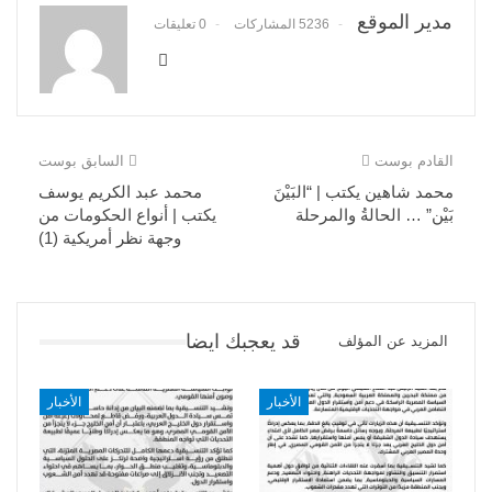
مدير الموقع
5236 المشاركات
0 تعليقات
القادم بوست
السابق بوست
محمد شاهين يكتب | “البَيْنَ
محمد عبد الكريم يوسف
بَيْن” … الحالةُ والمرحلة
يكتب | أنواع الحكومات من
وجهة نظر أمريكية (1)
قد يعجبك ايضا
المزيد عن المؤلف
الأخبار
الأخبار