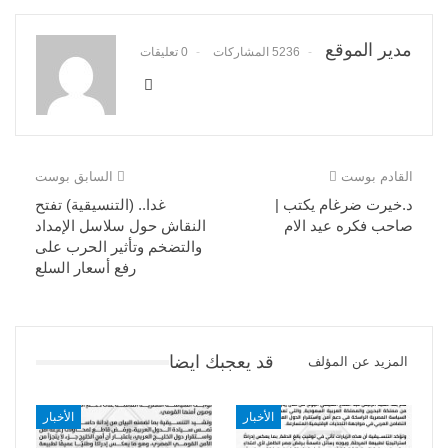
مدير الموقع
5236 المشاركات
0 تعليقات
القادم بوست
السابق بوست
د.خيرت ضرغام يكتب |
غدا.. (التنسيقية) تفتح
صاحب فكره عيد الام
النقاش حول سلاسل الإمداد
والتضخم وتأثير الحرب على
رفع أسعار السلع
قد يعجبك ايضا
المزيد عن المؤلف
الأخبار
الأخبار