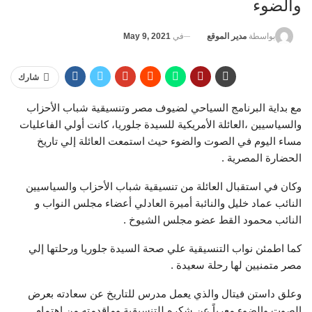
والضوء
في
May 9, 2021
بواسطة
مدير الموقع
شارك
مع بداية البرنامج السياحي لضيوف مصر وتنسيقية شباب الأحزاب
والسياسيين ،العائلة الأمريكية للسيدة جلوريا، كانت أولي الفاعليات
مساء اليوم في الصوت والضوء حيث استمعت العائلة إلي تاريخ
الحضارة المصرية .
وكان في استقبال العائلة من تنسيقية شباب الأحزاب والسياسيين
النائب عماد خليل والنائبة أميرة العادلي أعضاء مجلس النواب و
النائب محمود القط عضو مجلس الشيوخ .
كما اطمئن نواب التنسيقية علي صحة السيدة جلوريا ورحلتها إلي
مصر متمنيين لها رحلة سعيدة .
وعلق داستن فيتال والذي يعمل مدرس للتاريخ عن سعادته بعرض
الصوت والضوء معرباً عن شكره للتنسيقية وماقدمته من اهتمام