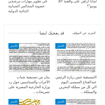
لماذا أراهن على واقعية “30
في تطوير مهارات مرشحي
يونيو”؟
عضوية المجالس الشبابية
الثنائية الدولية
قد يعجبك ايضا
المزيد عن المؤلف
الأخبار
الأخبار
التنسيقية تثمن زيارة الرئيس
بيان من تنسيقية شباب
عبدالفتاح السيسى اليوم
الأحزاب والسياسيين حول رد
الي كل من مملكة البحرين
وزارة الخارجية المصرية على
والمملكة…
تصريحات…
الأخبار
الأخبار