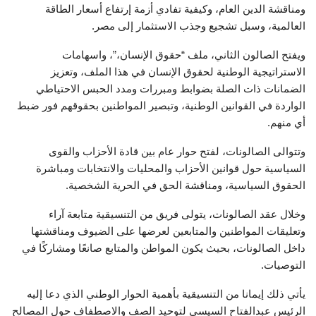
ومناقشة الدين العام، وكيفية تفادي أزمة إرتفاع أسعار الطاقة
العالمية، وسبل تشجيع وجذب الاستثمار إلى مصر.
ويفتح الصالون الثاني، ملف “حقوق الإنسان،”، واسهامات
الاستراتيجية الوطنية لحقوق الإنسان في هذا الملف، وتعزيز
الضمانات ذات الصلة بضوابط ومبررات ومدد الحبس الاحتياطي
الواردة في القوانين الوطنية، وتبصير المواطنين بحقوقهم فور ضبط
أي منهم.
وتتوالى الصالونات، لفتح حوار عام بين قادة الأحزاب والقوى
السياسية حول قوانين الأحزاب والمحليات والانتخابات ومباشرة
الحقوق السياسية، ومناقشة الحق في الحرية الشخصية.
وخلال عقد الصالونات، يتولى فريق من التنسيقية متابعة آراء
وتعليقات المواطنين والمتابعين لعرضها على الضيوف ومناقشتها
داخل الصالونات، بحيث يكون المواطن والمتابع صانعًا ومشاركًا في
التوصيات.
يأتي ذلك إيمانا من التنسيقية بأهمية الحوار الوطني الذي دعا إليه
الرئيس عبدالفتاح السيسي لتوحيد الصف والاصطفاف حول المصالح