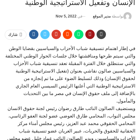
الإنسان وتفعيل الاستراتيجية الوطنية
في
Nov 5, 2022
بواسطة
مدير الموقع
شارك
في إطار اهتمام تنسيقية شباب الأحزاب والسياسيين بقضايا الوطن
والتي سيتم طرحها ومناقشتها خلال جلسات الحوار الوطني المختلفة
والتي ستنطلق خلال الفترة المقبلة تعقد تنسيقية شباب الأحزاب
والسياسيين صالون نقاشي بعنوان (تفعيل الاستراتيجية الوطنية
لحقوق الإنسان) وذلك لتسليط الضوء على ما تم إنجازه من
الاستراتيجية الوطنية التي أعلنها الرئيس السيسي العام الجاري
بالإضافة إلى ملف حقوق الإنسان في مصر ما بين التحديات
والمأمول.
ويستضيف الصالون النائب طارق رضوان رئيس لجنة حقوق الانسان
مجلس النواب، المحامي طارق العوضي عضو لجنة العفو الرئاسي،
المحامي الحقوقي محمد عبد العزيز، رئيس مجلس أمناء مركز
الحقانية للحقوق والحريات، عبير العريان عضو تنسيقية شباب
الأحزاب والسياسيين، ويدير الصالون النائب عماد خليل عضو مجلس