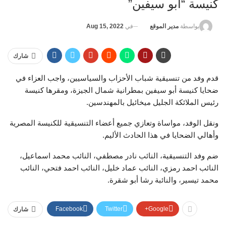
كنيسة “أبو سيفين”
في
Aug 15, 2022
بواسطة
مدير الموقع
شارك
قدم وفد من تنسيقية شباب الأحزاب والسياسيين، واجب العزاء في
ضحايا كنيسة أبو سيفين بمطرانية شمال الجيزة، ومقرها كنيسة
رئيس الملائكة الجليل ميخائيل بالمهندسين.
ونقل الوفد، مواساة وتعازي جميع أعضاء التنسيقية للكنيسة المصرية
وأهالي الضحايا في هذا الحادث الأليم.
ضم وفد التنسيقية، النائب نادر مصطفي، النائب محمد اسماعيل،
النائب احمد رمزي، النائب عماد خليل، النائب احمد فتحي، النائب
محمد تيسير، والنائبة رشا أبو شقرة.
Facebook
Twitter
Google+
شارك