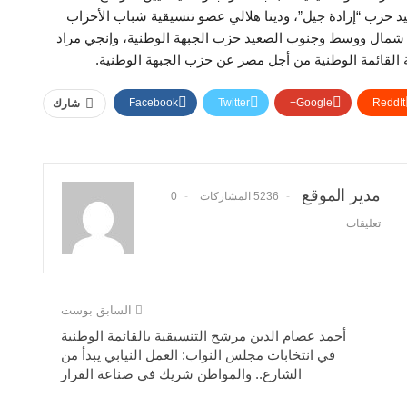
زب “إرادة جيل”، ودينا هلالي عضو تنسيقية شباب الأحزاب
 شمال ووسط وجنوب الصعيد حزب الجبهة الوطنية، وإنجي مراد
القائمة الوطنية من أجل مصر عن حزب الجبهة الوطنية.
Facebook
Twitter
Google+
ReddIt
شارك
مدير الموقع
5236 المشاركات
0
تعليقات
السابق بوست
أحمد عصام الدين مرشح التنسيقية بالقائمة الوطنية
في انتخابات مجلس النواب: العمل النيابي يبدأ من
الشارع.. والمواطن شريك في صناعة القرار