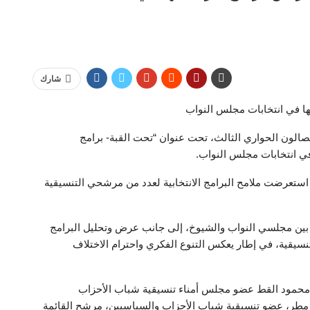
شارك
ها في انتخابات مجلس النواب
لصالون الحواري الثالث، تحت عنوان “تحت القبة- برامج
ي انتخابات مجلس النواب.
 استعرضت ملامح البرامج الانتخابية لعدد من مرشحي التنسيقية
 بين مجلسي النواب والشيوخ، إلى جانب عرض وتحليل البرامج
تنسيقية، في إطار يعكس التنوع الفكري واحترام الاختلاف
ار محمود القط عضو مجلس أمناء تنسيقية شباب الأحزاب
طر، عضو تنسيقية شباب الأحزاب والسياسيين، مرشح القائمة