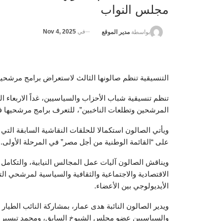
مجلس النواب
في
Nov 4, 2025
بواسطة
مدير الموقع
التنسيقية تنظم صالونها الثالث لاستعراض برامج مرشحي
تنظم تنسيقية شباب الأحزاب والسياسيين، غداً الاربعاء ا
المرشحين وتطلعات الناخبين”، للتعرف برامج مرشحيها ف
ويأتي الصالون استكمالا للحلقات النقاشية السابقة التي
على “القائمة الوطنية من أجل مصر” في المرحلة الأولى.
ويناقش الصالون آليات عمل المجالس النيابية، والتكامل
الاقتصادية والاجتماعية والثقافية والسياسية لمرشحي ال
الأيديولوجي بين الأعضاء.
ويدير الصالون النائبة هدى عمار، بمشاركة النائب الطي
والسياسيين عضو مجلس الشيوخ السابق، ومحمد تيسير م