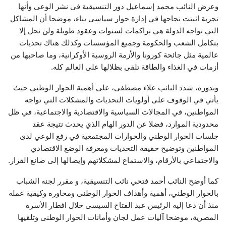
وعرض النائب محمد إسماعيل دور التنسيقية فى نشر الوعى وأنها
تجربة اثبتت نجاحها في إدارة حوار سياسى بناء، موضحا أن المشاكل
التي تواجه الدولة هي تراكمات لسنوات وعقود طويلة ولن تحل إلا
بتكامل الشعب والحكومة وجميع المؤسسات وكذلك هناك تحديات
عالمية مثل جائحة كورونا والأزمة الروسية الأوكرانية، وما صاحبها من
أزمات في الغذاء والطاقة تلقى بظلالها على العالم كله.
وبدوره، شدد النائب علاء مصطفى، على أهمية الحوار الوطني حيث
يأتي في الوقوف على أولويات التحديات والمشكلات التي تواجه
المواطنين، في المجالات السياسية والاقتصادية والاجتماعية، في ظل
محدودية الموارد، فضلا عن الدور الهام الذي يحدث نتيجة عقد
جلسات الحوار الوطني والحوارات المجتمعية في رفع الوعي لدى
المواطنين وتوضيح حقيقة التحديات ومعرفة الوضع الاقتصادي
والاجتماعي بالأرقام، والاستماع لمشكلاتهم وإيصالها إلى صانع القرار.
كما أوضح النائب أحمد فتحي نائب التنسيقية، و مقرر لجنه الشباب
بالحوار الوطني، أهمية وأهداف الحوار الوطنى ومحاوره وكيفية عمله
منذ أن دعا إليه الرئيس عبد الفتاح السيسى خلال افطار الأسرة
المصرية، موضحا آليات عمل لجان وأمانات الحوار الوطنى وتلقيها