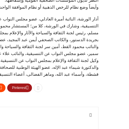
النظر لديون المؤسسات الصحفية القومية وإسقاطها،
وأيضاً وضع نظام للرخص الذهبية أو نظام الموافقة الواحدة
أدار الورشة، النائبة أميرة العادلي، عضو مجلس النواب
التنسيقية، وشارك في الورشة، كلا من؛ المستشار محمود 
مسلم، رئيس لجنة الثقافة والسياحة والآثار والإعلام بمج
بجريدة الدستور، والكاتب الصحفي أيمن عبد المجيد، عض
والنائب محمود القط، أمين سر لجنة الثقافة والسياحة وال
سمير، عضو مجلس النواب عن التنسيقية، والنائب علاء 
وكيل لجنة الثقافة والإعلام بمجلس النواب عن التنسيقية
والدكتورة شيماء عبد الإله، عضو الهيئة الوطنية للصحا
قشطة، وأسماء عبد الله، وماهر الفضالى، أعضاء التنسيقي
Pinterest