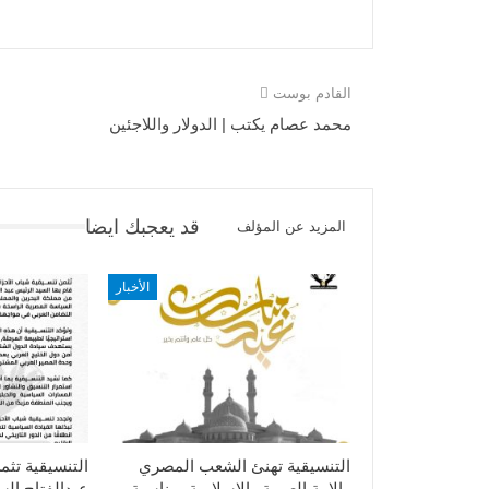
القادم بوست
محمد عصام يكتب | الدولار واللاجئين
قد يعجبك ايضا
المزيد عن المؤلف
الأخبار
التنسيقية تهنئ الشعب المصري
التنسيقية تثم
والامة العربية والاسلامية بمناسبة
عبدالفتاح ال