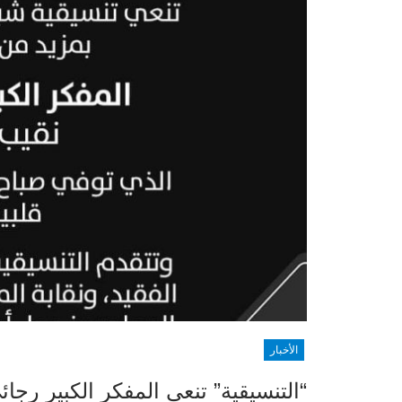
الأخبار
“التنسيقية” تنعي المفكر الكبير رج